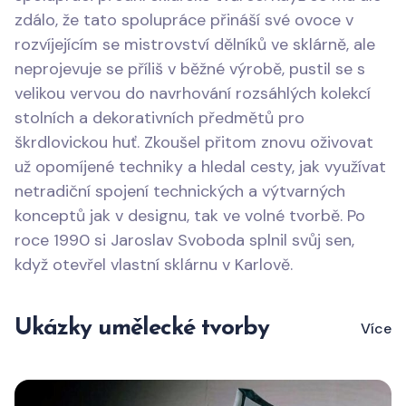
zdálo, že tato spolupráce přináší své ovoce v
rozvíjejícím se mistrovství dělníků ve sklárně, ale
neprojevuje se příliš v běžné výrobě, pustil se s
velikou vervou do navrhování rozsáhlých kolekcí
stolních a dekorativních předmětů pro
škrdlovickou huť. Zkoušel přitom znovu oživovat
už opomíjené techniky a hledal cesty, jak využívat
netradiční spojení technických a výtvarných
konceptů jak v designu, tak ve volné tvorbě. Po
roce 1990 si Jaroslav Svoboda splnil svůj sen,
když otevřel vlastní sklárnu v Karlově.
Ukázky umělecké tvorby
Více