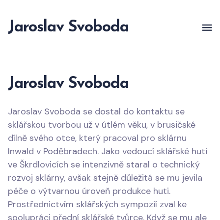
Jaroslav Svoboda
Jaroslav Svoboda
Jaroslav Svoboda se dostal do kontaktu se
sklářskou tvorbou už v útlém věku, v brusičské
dílně svého otce, který pracoval pro sklárnu
Inwald v Poděbradech. Jako vedoucí sklářské huti
ve Škrdlovicích se intenzivně staral o technický
rozvoj sklárny, avšak stejně důležitá se mu jevila
péče o výtvarnou úroveň produkce huti.
Prostřednictvím sklářských sympozií zval ke
spolupráci přední sklářské tvůrce. Když se mu ale